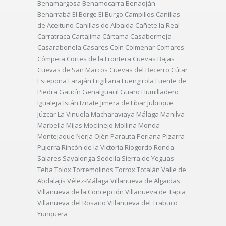
Benamargosa Benamocarra Benaoján
Benarrabá El Borge El Burgo Campillos Canillas
de Aceituno Canillas de Albaida Cañete la Real
Carratraca Cartajima Cártama Casabermeja
Casarabonela Casares Coín Colmenar Comares
Cómpeta Cortes de la Frontera Cuevas Bajas
Cuevas de San Marcos Cuevas del Becerro Cútar
Estepona Faraján Frigiliana Fuengirola Fuente de
Piedra Gaucín Genalguacil Guaro Humilladero
Igualeja Istán Iznate Jimera de Líbar Jubrique
Júzcar La Viñuela Macharaviaya Málaga Manilva
Marbella Mijas Moclinejo Mollina Monda
Montejaque Nerja Ojén Parauta Periana Pizarra
Pujerra Rincón de la Victoria Riogordo Ronda
Salares Sayalonga Sedella Sierra de Yeguas
Teba Tolox Torremolinos Torrox Totalán Valle de
Abdalajís Vélez-Málaga Villanueva de Algaidas
Villanueva de la Concepción Villanueva de Tapia
Villanueva del Rosario Villanueva del Trabuco
Yunquera