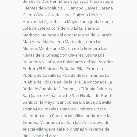
de Sevilla Dos Hermanas Écija Espartinas Estepa
Fuentes de Andalucía El Garrobo Gelves Gerena
Gilena Gines Guadalcanal Guillena Herrera
Huévar del Aljarafe Isla Mayor Lantejuela Lebrija
Lora de Estepa Lora del Río La Luisiana El
Madroño Mairena del Alcor Mairena del Aljarafe
Marchena Marinaleda Martín de la Jara Los
Molares Montellano Morón de la Frontera Las
Navas de la Concepción Olivares Osuna Los
Palacios y Villafranca Palomares del Río Paradas
Pedrera El Pedroso Peñaflor Pilas Pruna La
Puebla de Cazalla La Puebla de los Infantes La
Puebla del Río El Real de la Jara La Rinconada La
Roda de Andalucía El Ronquillo El Rubio Salteras
San Juan de Aznalfarache San Nicolás del Puerto
Sanlúcar la Mayor Santiponce El Saucejo Sevilla
Tocina-Los Rosales Tomares Umbrete Utrera
Valencina de la Concepción Villamanrique de la
Condesa Villanueva de San Juan Villanueva del
Ariscal Villanueva del Río y Minas Villaverde del
Río El Viso del Alcor