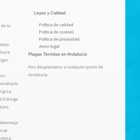
Leyes y Calidad
Política de calidad
 de la
Política de cookies
Política de privacidad
atejo
Aviso legal
 Torre
Plagas Termitas en Andalucía
argen
Nos desplazamos a cualquier punto de
Andalucía.
les
 Benahavís
rgosa
 El Borge
ituno
sabermeja
enar
ontera