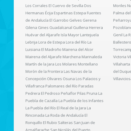
Los Corrales El Cuervo de Sevilla Dos
Moriles N
Hermanas Écija Espartinas Estepa Fuentes
Palma del
de Andalucía El Garrobo Gelves Gerena
Peñarroy
Gilena Gines Guadalcanal Guillena Herrera
Pozoblanc
Huévar del Aljarafe Isla Mayor Lantejuela
Genil La 
Lebrija Lora de Estepa Lora del Río La
Ballester
Luisiana El Madroño Mairena del Alcor
Torrecamp
Mairena del Aljarafe Marchena Marinaleda
Victoria V
Martín de la Jara Los Molares Montellano
Villahart
Morón de la Frontera Las Navas de la
del Duque 
Concepción Olivares Osuna Los Palacios y
Villavici
Villafranca Palomares del Río Paradas
Pedrera El Pedroso Peñaflor Pilas Pruna La
Puebla de Cazalla La Puebla de los Infantes
La Puebla del Río El Real de la Jara La
Rinconada La Roda de Andalucía El
Ronquillo El Rubio Salteras San Juan de
Aznalfarache San Nicolás del Puerto