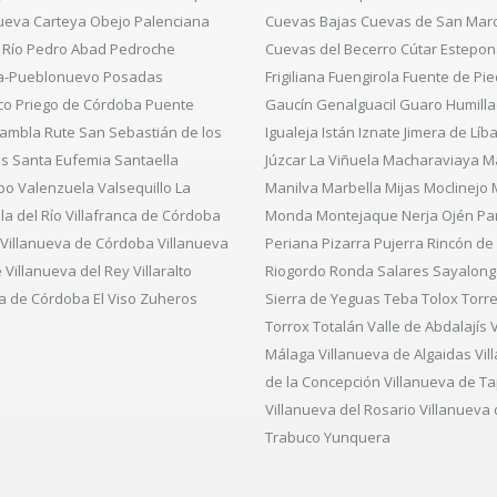
ueva Carteya Obejo Palenciana
Cuevas Bajas Cuevas de San Mar
 Río Pedro Abad Pedroche
Cuevas del Becerro Cútar Estepon
a-Pueblonuevo Posadas
Frigiliana Fuengirola Fuente de Pi
o Priego de Córdoba Puente
Gaucín Genalguacil Guaro Humill
Rambla Rute San Sebastián de los
Igualeja Istán Iznate Jimera de Líb
os Santa Eufemia Santaella
Júzcar La Viñuela Macharaviaya M
o Valenzuela Valsequillo La
Manilva Marbella Mijas Moclinejo 
illa del Río Villafranca de Córdoba
Monda Montejaque Nerja Ojén Pa
a Villanueva de Córdoba Villanueva
Periana Pizarra Pujerra Rincón de l
Villanueva del Rey Villaralto
Riogordo Ronda Salares Sayalong
osa de Córdoba El Viso Zuheros
Sierra de Yeguas Teba Tolox Torr
Torrox Totalán Valle de Abdalajís 
Málaga Villanueva de Algaidas Vil
de la Concepción Villanueva de Ta
Villanueva del Rosario Villanueva 
Trabuco Yunquera