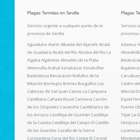
Plagas Termitas en Sevilla
Plagas T
Servicio urgente a cualquier punto de la
Servicio u
provincia de Sevilla.
provincia
Aguadulce Alanís Albaida del Aljarafe Alcalá
Adamuz Ag
de Guadaíra Alcalá del Río Alcolea del Río La
Almedinil
Algaba Algámitas Almadén de la Plata
Belalcáza
Almensilla Arahal Aznalcázar Aznalcóllar
Bujalance
Badolatosa Benacazón Bollullos de la
Carcabuey
Mitación Bormujos Brenes Burguillos Las
Castro de
Cabezas de San Juan Camas La Campana
Mencía Do
Cantillana Cañada Rosal Carmona Carrión
Espiel Fe
de los Céspedes Casariche Castilblanco de
Fuente Ob
los Arroyos Castilleja de Guzmán Castilleja
Tójar La 
de la Cuesta Castilleja del Campo El Castillo
Hinojosa 
de las Guardas Cazalla de la Sierra
Lucena L
Constantina Coria del Río Coripe El Coronil
Montemay