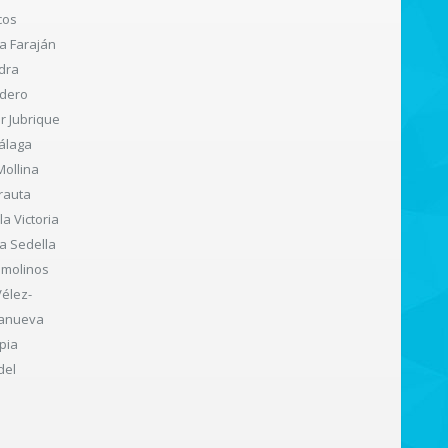
cos
a Faraján
edra
adero
ar Jubrique
álaga
Mollina
rauta
a Victoria
a Sedella
emolinos
Vélez-
lanueva
pia
del