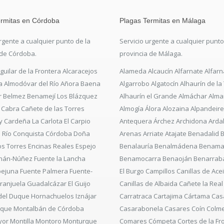
ermitas en Córdoba
Plagas Termitas en Málaga
rgente a cualquier punto de la
Servicio urgente a cualquier punto
 de Córdoba.
provincia de Málaga.
uilar de la Frontera Alcaracejos
Alameda Alcaucín Alfarnate Alfarn
la Almodóvar del Río Añora Baena
Algarrobo Algatocín Alhaurín de la
r Belmez Benamejí Los Blázquez
Alhaurín el Grande Almáchar Alm
 Cabra Cañete de las Torres
Almogía Álora Alozaina Alpandeire
 Cardeña La Carlota El Carpio
Antequera Árchez Archidona Arda
l Río Conquista Córdoba Doña
Arenas Arriate Atajate Benadalid
s Torres Encinas Reales Espejo
Benalauría Benalmádena Benama
rnán-Núñez Fuente la Lancha
Benamocarra Benaoján Benarrabá
ejuna Fuente Palmera Fuente-
El Burgo Campillos Canillas de Ace
Granjuela Guadalcázar El Guijo
Canillas de Albaida Cañete la Real
del Duque Hornachuelos Iznájar
Carratraca Cartajima Cártama Ca
uque Montalbán de Córdoba
Casarabonela Casares Coín Colm
or Montilla Montoro Monturque
Comares Cómpeta Cortes de la Fr